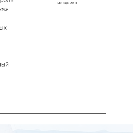
 роль
менеджмент
ка»
ных
ный