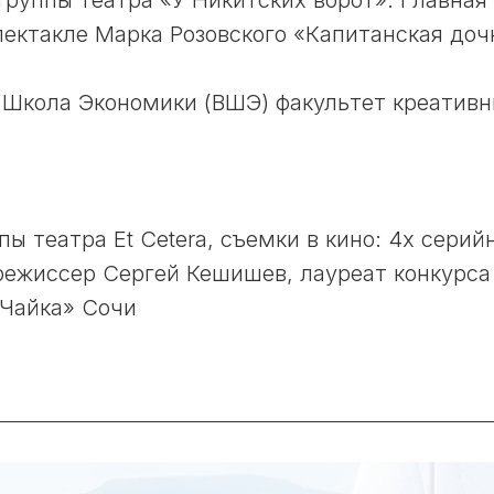
 труппы театра «У Никитских ворот». Главная
пектакле Марка Розовского «Капитанская доч
 Школа Экономики (ВШЭ) факультет креатив
пы театра Et Cetera, съемки в кино: 4х серий
ежиссер Сергей Кешишев, лауреат конкурса
«Чайка» Сочи